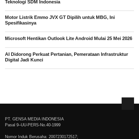
Teknologi SDM Indonesia
Motor Listrik Emmo JVX GT Dipilih untuk MBG, Ini
Spesifikasinya
Microsoft Hentikan Outlook Lite Android Mulai 25 Mei 2026
AI Didorong Perkuat Pertanian, Pemerataan Infrastruktur
Digital Jadi Kunci
PT. GENSA MEDIA INDONESIA
Pasal 9–UU-PERS-No.40-1999
Nomor Induk Berusaha: 2007230172517;