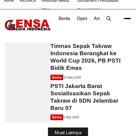
Home
REDAKSI
Pedoman Media
Disclaimers / Pernyataan
#
Bekasi
Hukum
Nasional
News
TNI
Siber
Penyangkalan
Berita
Opini
Artikel
Foto
Poli
PSTI
Timnas Sepak Takraw
Indonesia Berangkat ke
World Cup 2026, PB PSTI
Bidik Emas
Berita
14 Mei 2026
PSTI Jakarta Barat
Sosialisasikan Sepak
Takraw di SDN Jelambar
Baru 07
Berita
8 Mei 2026
Muat Lainnya