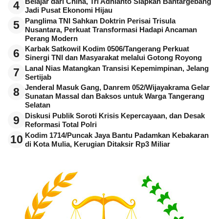
Belajar dari China, Tri Adhianto Siapkan Bantargebang
4
Jadi Pusat Ekonomi Hijau
Panglima TNI Sahkan Doktrin Perisai Trisula
5
Nusantara, Perkuat Transformasi Hadapi Ancaman
Perang Modern
Karbak Satkowil Kodim 0506/Tangerang Perkuat
6
Sinergi TNI dan Masyarakat melalui Gotong Royong
Lanal Nias Matangkan Transisi Kepemimpinan, Jelang
7
Sertijab
Jenderal Masuk Gang, Danrem 052/Wijayakrama Gelar
8
Sunatan Massal dan Baksos untuk Warga Tangerang
Selatan
Diskusi Publik Soroti Krisis Kepercayaan, dan Desak
9
Reformasi Total Polri
Kodim 1714/Puncak Jaya Bantu Padamkan Kebakaran
10
di Kota Mulia, Kerugian Ditaksir Rp3 Miliar