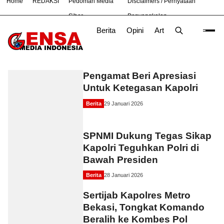
Home
REDAKSI
Pedoman Media
Disclaimers / Pernyataan
#
Nasional
News
OLAHRAGA
TNI
Siber
Penyangkalan
Berita
Opini
Artikel
Foto
Poli
Kapolri
Pengamat Beri Apresiasi
Untuk Ketegasan Kapolri
Berita
29 Januari 2026
SPNMI Dukung Tegas Sikap
Kapolri Teguhkan Polri di
Bawah Presiden
Berita
28 Januari 2026
Sertijab Kapolres Metro
Bekasi, Tongkat Komando
Beralih ke Kombes Pol