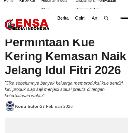
Home
REDAKSI
Pedoman Media
Disclaimers / Pernyataan
#
Bandung
Bekasi
Hukum
Nasional
News
Purw
Siber
Penyangkalan
Berita
Opini
Artikel
Foto
Poli
Beranda
Produk
/
Permintaan Kue
Kering Kemasan Naik
Jelang Idul Fitri 2026
"Jika sebelumnya banyak keluarga memproduksi kue sendiri,
kini produk siap saji menjadi solusi praktis di tengah
keterbatasan waktu"
Kontributor
-
27 Februari 2026