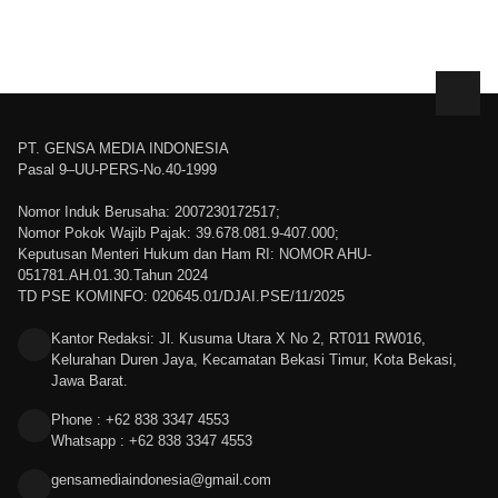
PT. GENSA MEDIA INDONESIA
Pasal 9–UU-PERS-No.40-1999
Nomor Induk Berusaha: 2007230172517;
Nomor Pokok Wajib Pajak: 39.678.081.9-407.000;
Keputusan Menteri Hukum dan Ham RI: NOMOR AHU-
051781.AH.01.30.Tahun 2024
TD PSE KOMINFO: 020645.01/DJAI.PSE/11/2025
Kantor Redaksi: Jl. Kusuma Utara X No 2, RT011 RW016,
Kelurahan Duren Jaya, Kecamatan Bekasi Timur, Kota Bekasi,
Jawa Barat.
Phone : +62 838 3347 4553
Whatsapp : +62 838 3347 4553
gensamediaindonesia@gmail.com