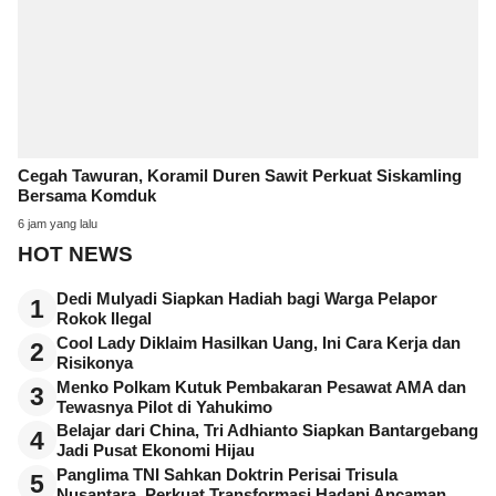
Cegah Tawuran, Koramil Duren Sawit Perkuat Siskamling
Bersama Komduk
6 jam yang lalu
HOT NEWS
Dedi Mulyadi Siapkan Hadiah bagi Warga Pelapor
1
Rokok Ilegal
Cool Lady Diklaim Hasilkan Uang, Ini Cara Kerja dan
2
Risikonya
Menko Polkam Kutuk Pembakaran Pesawat AMA dan
3
Tewasnya Pilot di Yahukimo
Belajar dari China, Tri Adhianto Siapkan Bantargebang
4
Jadi Pusat Ekonomi Hijau
Panglima TNI Sahkan Doktrin Perisai Trisula
5
Nusantara, Perkuat Transformasi Hadapi Ancaman