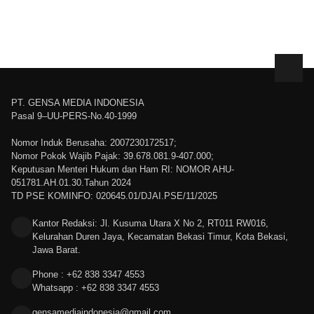
PT. GENSA MEDIA INDONESIA
Pasal 9–UU-PERS-No.40-1999
Nomor Induk Berusaha: 2007230172517;
Nomor Pokok Wajib Pajak: 39.678.081.9-407.000;
Keputusan Menteri Hukum dan Ham RI: NOMOR AHU-
051781.AH.01.30.Tahun 2024
TD PSE KOMINFO: 020645.01/DJAI.PSE/11/2025
Kantor Redaksi: Jl. Kusuma Utara X No 2, RT011 RW016,
Kelurahan Duren Jaya, Kecamatan Bekasi Timur, Kota Bekasi,
Jawa Barat.
Phone : +62 838 3347 4553
Whatsapp : +62 838 3347 4553
gensamediaindonesia@gmail.com