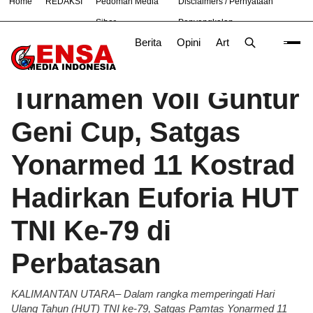
Home
REDAKSI
Pedoman Media
Disclaimers / Pernyataan
#
Bekasi
Nasional
News
OLAHRAGA
TNI
Siber
Penyangkalan
Berita
Opini
Artikel
Foto
Poli
Beranda
Berita
/
Turnamen Voli Guntur
Geni Cup, Satgas
Yonarmed 11 Kostrad
Hadirkan Euforia HUT
TNI Ke-79 di
Perbatasan
KALIMANTAN UTARA– Dalam rangka memperingati Hari
Ulang Tahun (HUT) TNI ke-79, Satgas Pamtas Yonarmed 11