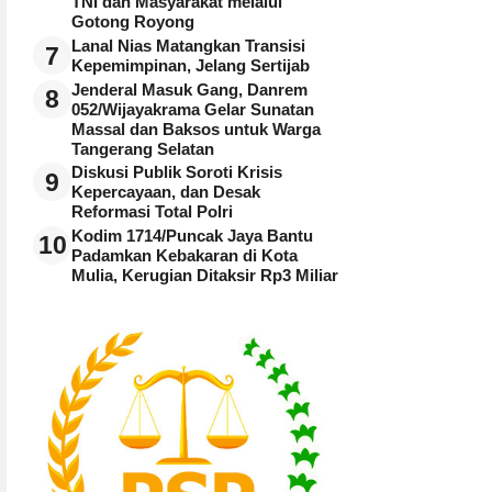
TNI dan Masyarakat melalui
Gotong Royong
Lanal Nias Matangkan Transisi
7
Kepemimpinan, Jelang Sertijab
Jenderal Masuk Gang, Danrem
8
052/Wijayakrama Gelar Sunatan
Massal dan Baksos untuk Warga
Tangerang Selatan
Diskusi Publik Soroti Krisis
9
Kepercayaan, dan Desak
Reformasi Total Polri
Kodim 1714/Puncak Jaya Bantu
10
Padamkan Kebakaran di Kota
Mulia, Kerugian Ditaksir Rp3 Miliar