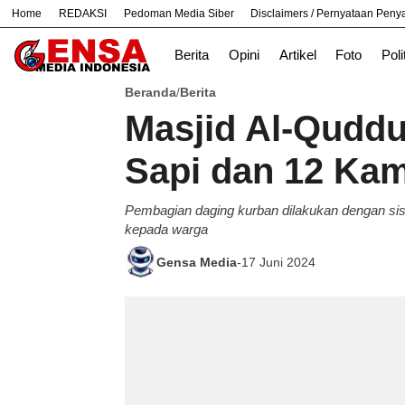
Home
REDAKSI
Pedoman Media Siber
Disclaimers / Pernyataan Pen
#
Bekasi
Cara
Ekonomi
Informasi
Berita
Opini
Artikel
Foto
Poli
Beranda
Berita
/
Masjid Al-Quddu
Sapi dan 12 Ka
Pembagian daging kurban dilakukan dengan sis
kepada warga
Gensa Media
-
17 Juni 2024