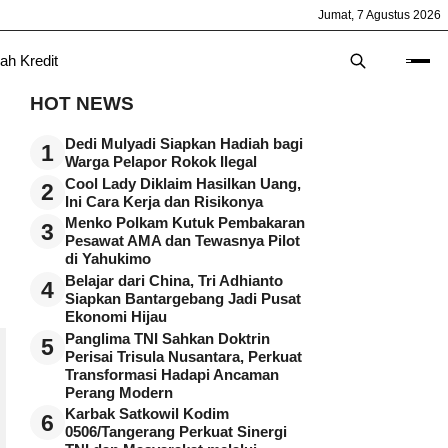
Jumat, 7 Agustus 2026
ah Kredit
HOT NEWS
Dedi Mulyadi Siapkan Hadiah bagi
1
Warga Pelapor Rokok Ilegal
Cool Lady Diklaim Hasilkan Uang,
2
Ini Cara Kerja dan Risikonya
Menko Polkam Kutuk Pembakaran
3
Pesawat AMA dan Tewasnya Pilot
di Yahukimo
Belajar dari China, Tri Adhianto
4
Siapkan Bantargebang Jadi Pusat
Ekonomi Hijau
Panglima TNI Sahkan Doktrin
5
Perisai Trisula Nusantara, Perkuat
Transformasi Hadapi Ancaman
Perang Modern
Karbak Satkowil Kodim
6
0506/Tangerang Perkuat Sinergi