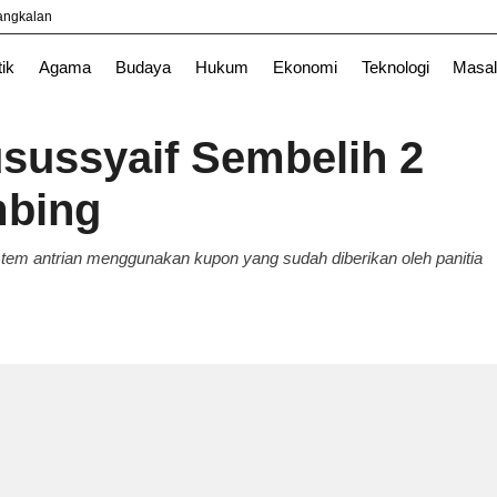
yangkalan
Nasional
News
Surabaya
TNI
tik
Agama
Budaya
Hukum
Ekonomi
Teknologi
Masal
sussyaif Sembelih 2
mbing
tem antrian menggunakan kupon yang sudah diberikan oleh panitia