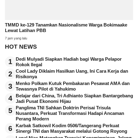
TMMD ke-129 Tanamkan Nasionalisme Warga Bokimaake
Lewat Latihan PBB
7 jam yang lalu
HOT NEWS
Dedi Mulyadi Siapkan Hadiah bagi Warga Pelapor
1
Rokok Ilegal
Cool Lady Diklaim Hasilkan Uang, Ini Cara Kerja dan
2
Risikonya
Menko Polkam Kutuk Pembakaran Pesawat AMA dan
3
Tewasnya Pilot di Yahukimo
Belajar dari China, Tri Adhianto Siapkan Bantargebang
4
Jadi Pusat Ekonomi Hijau
Panglima TNI Sahkan Doktrin Perisai Trisula
5
Nusantara, Perkuat Transformasi Hadapi Ancaman
Perang Modern
Karbak Satkowil Kodim 0506/Tangerang Perkuat
6
Sinergi TNI dan Masyarakat melalui Gotong Royong
Lanal Nias Matangkan Transisi Kepemimpinan, Jelang