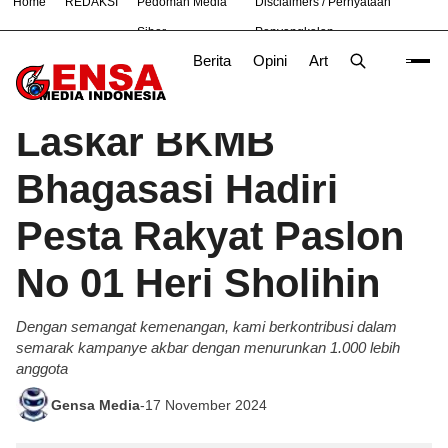
Home
REDAKSI
Pedoman Media
Disclaimers / Pernyataan
#
Nasional
News
OLAHRAGA
TNI
Siber
Penyangkalan
Berita
Opini
Artikel
Foto
Poli
Beranda
Berita
/
Laskar BKMB
Bhagasasi Hadiri
Pesta Rakyat Paslon
No 01 Heri Sholihin
Dengan semangat kemenangan, kami berkontribusi dalam
semarak kampanye akbar dengan menurunkan 1.000 lebih
anggota
Gensa Media
-
17 November 2024