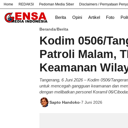
Home
REDAKSI
Pedoman Media Siber
Disclaimers / Pernyataan Pen
#
Bandung
Bekasi
Berita
Opini
Artikel
Foto
Poli
Beranda
Berita
/
Kodim 0506/Tan
Patroli Malam, 
Keamanan Wila
Tangerang, 6 Juni 2026 – Kodim 0506/Tanger
untuk mencegah gangguan keamanan dan menja
dengan melibatkan personel Koramil 06/Cibodas
Sapto Handoko
-
7 Juni 2026