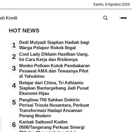
Kamis, 6 Agustus 2026
ah Kredit
HOT NEWS
Dedi Mulyadi Siapkan Hadiah bagi
1
Warga Pelapor Rokok Ilegal
Cool Lady Diklaim Hasilkan Uang,
2
Ini Cara Kerja dan Risikonya
Menko Polkam Kutuk Pembakaran
3
Pesawat AMA dan Tewasnya Pilot
di Yahukimo
Belajar dari China, Tri Adhianto
4
Siapkan Bantargebang Jadi Pusat
Ekonomi Hijau
Panglima TNI Sahkan Doktrin
5
Perisai Trisula Nusantara, Perkuat
Transformasi Hadapi Ancaman
Perang Modern
Karbak Satkowil Kodim
6
0506/Tangerang Perkuat Sinergi