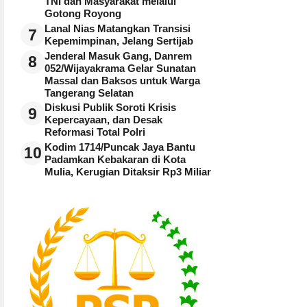
TNI dan Masyarakat melalui
Gotong Royong
Lanal Nias Matangkan Transisi
7
Kepemimpinan, Jelang Sertijab
Jenderal Masuk Gang, Danrem
8
052/Wijayakrama Gelar Sunatan
Massal dan Baksos untuk Warga
Tangerang Selatan
Diskusi Publik Soroti Krisis
9
Kepercayaan, dan Desak
Reformasi Total Polri
Kodim 1714/Puncak Jaya Bantu
10
Padamkan Kebakaran di Kota
Mulia, Kerugian Ditaksir Rp3 Miliar