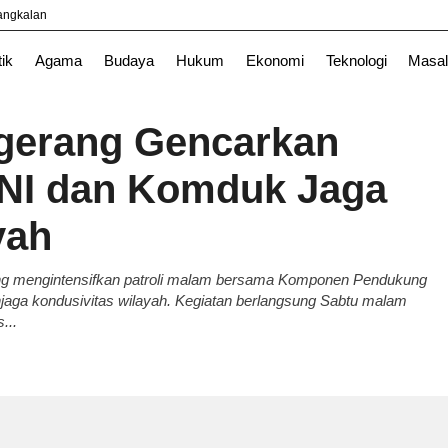
yangkalan
tik
Agama
Budaya
Hukum
Ekonomi
Teknologi
Masal
gerang Gencarkan
TNI dan Komduk Jaga
yah
ang mengintensifkan patroli malam bersama Komponen Pendukung
ga kondusivitas wilayah. Kegiatan berlangsung Sabtu malam
...