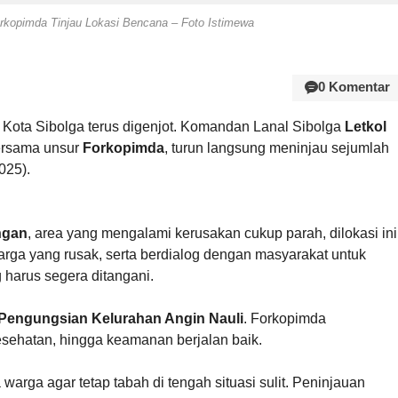
orkopimda Tinjau Lokasi Bencana – Foto Istimewa
0 Komentar
Kota Sibolga terus digenjot. Komandan Lanal Sibolga
Letkol
ersama unsur
Forkopimda
, turun langsung meninjau sejumlah
025).
ngan
, area yang mengalami kerusakan cukup parah, dilokasi ini
rga yang rusak, serta berdialog dengan masyarakat untuk
harus segera ditangani.
Pengungsian Kelurahan Angin Nauli
. Forkopimda
kesehatan, hingga keamanan berjalan baik.
rga agar tetap tabah di tengah situasi sulit. Peninjauan