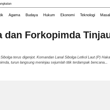
yangkalan
tik
Agama
Budaya
Hukum
Ekonomi
Teknologi
Masal
a dan Forkopimda Tinja
Sibolga terus digenjot. Komandan Lanal Sibolga Letkol Laut (P) Hak
imda, turun langsung meninjau sejumlah titik terdampak bencana...