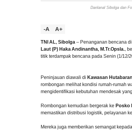
Danlanal Sibolga dan F
-A
A+
TNI AL, Sibolga
– Penanganan bencana di 
Laut (P) Haka Andinantha, M.Tr.Opsla.
, b
titik terdampak bencana pada Senin (1/12/2
Peninjauan diawali di
Kawasan Hutabara
rombongan melihat kondisi rumah-rumah wa
mengidentifikasi kebutuhan mendesak yang 
Rombongan kemudian bergerak ke
Posko 
memastikan distribusi logistik, pelayanan 
Mereka juga memberikan semangat kepada wa