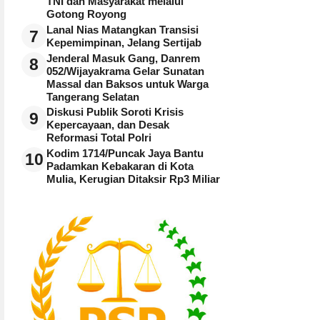
TNI dan Masyarakat melalui
Gotong Royong
Lanal Nias Matangkan Transisi
7
Kepemimpinan, Jelang Sertijab
Jenderal Masuk Gang, Danrem
8
052/Wijayakrama Gelar Sunatan
Massal dan Baksos untuk Warga
Tangerang Selatan
Diskusi Publik Soroti Krisis
9
Kepercayaan, dan Desak
Reformasi Total Polri
Kodim 1714/Puncak Jaya Bantu
10
Padamkan Kebakaran di Kota
Mulia, Kerugian Ditaksir Rp3 Miliar