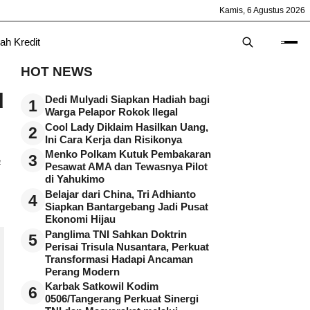
Kamis, 6 Agustus 2026
ah Kredit
HOT NEWS
u
Dedi Mulyadi Siapkan Hadiah bagi
1
Warga Pelapor Rokok Ilegal
Cool Lady Diklaim Hasilkan Uang,
2
Ini Cara Kerja dan Risikonya
Menko Polkam Kutuk Pembakaran
3
a
Pesawat AMA dan Tewasnya Pilot
di Yahukimo
Belajar dari China, Tri Adhianto
4
Siapkan Bantargebang Jadi Pusat
Ekonomi Hijau
Panglima TNI Sahkan Doktrin
5
Perisai Trisula Nusantara, Perkuat
Transformasi Hadapi Ancaman
Perang Modern
Karbak Satkowil Kodim
6
0506/Tangerang Perkuat Sinergi