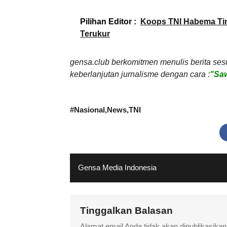
Pilihan Editor :
Koops TNI Habema Tin
Terukur
gensa.club berkomitmen menulis berita ses
keberlanjutan jurnalisme dengan cara :
"Saw
#
Nasional
News
TNI
Gensa Media Indonesia
Tinggalkan Balasan
Alamat email Anda tidak akan dipublikasikan