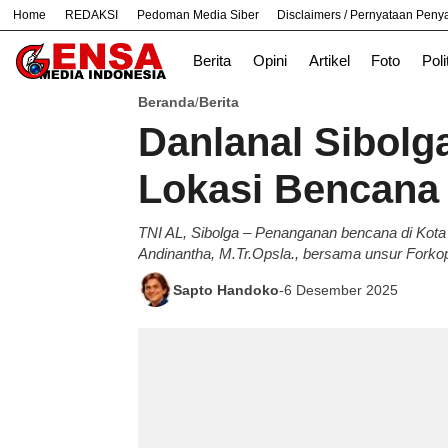
Home
REDAKSI
Pedoman Media Siber
Disclaimers / Pernyataan Pen
#
Bandung
Bekasi
Berita
Opini
Artikel
Foto
Poli
Beranda
Berita
/
Danlanal Sibolg
Lokasi Bencana
TNI AL, Sibolga – Penanganan bencana di Kota 
Andinantha, M.Tr.Opsla., bersama unsur Forkop
Sapto Handoko
-
6 Desember 2025