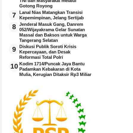
TNI dan Masyarakat melalui
Gotong Royong
Lanal Nias Matangkan Transisi
7
Kepemimpinan, Jelang Sertijab
Jenderal Masuk Gang, Danrem
8
052/Wijayakrama Gelar Sunatan
Massal dan Baksos untuk Warga
Tangerang Selatan
Diskusi Publik Soroti Krisis
9
Kepercayaan, dan Desak
Reformasi Total Polri
Kodim 1714/Puncak Jaya Bantu
10
Padamkan Kebakaran di Kota
Mulia, Kerugian Ditaksir Rp3 Miliar