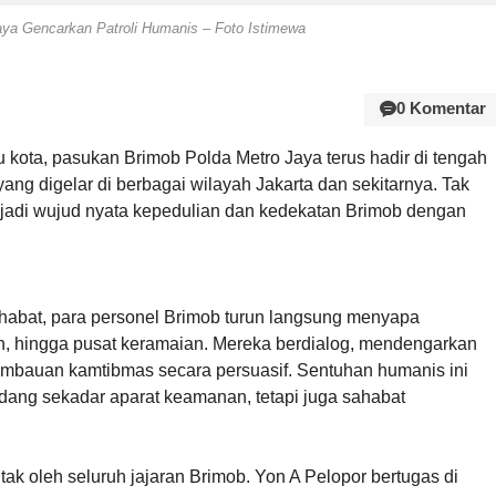
ya Gencarkan Patroli Humanis – Foto Istimewa
0 Komentar
bu kota, pasukan Brimob Polda Metro Jaya terus hadir di tengah
ang digelar di berbagai wilayah Jakarta dan sekitarnya. Tak
njadi wujud nyata kepedulian dan kedekatan Brimob dengan
abat, para personel Brimob turun langsung menyapa
, hingga pusat keramaian. Mereka berdialog, mendengarkan
imbauan kamtibmas secara persuasif. Sentuhan humanis ini
dang sekadar aparat keamanan, tetapi juga sahabat
tak oleh seluruh jajaran Brimob. Yon A Pelopor bertugas di