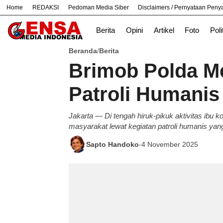
Home
REDAKSI
Pedoman Media Siber
Disclaimers / Pernyataan Pen
#
Bekasi
Nasional
News
Purwakart
Berita
Opini
Artikel
Foto
Poli
Beranda
Berita
/
Brimob Polda M
Patroli Humanis
Jakarta — Di tengah hiruk-pikuk aktivitas ibu 
masyarakat lewat kegiatan patroli humanis yang 
Sapto Handoko
-
4 November 2025