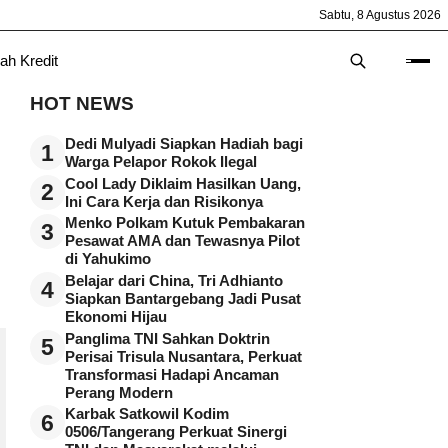
Sabtu, 8 Agustus 2026
ah Kredit
HOT NEWS
Dedi Mulyadi Siapkan Hadiah bagi
1
Warga Pelapor Rokok Ilegal
Cool Lady Diklaim Hasilkan Uang,
2
Ini Cara Kerja dan Risikonya
Menko Polkam Kutuk Pembakaran
3
Pesawat AMA dan Tewasnya Pilot
di Yahukimo
Belajar dari China, Tri Adhianto
4
Siapkan Bantargebang Jadi Pusat
Ekonomi Hijau
Panglima TNI Sahkan Doktrin
5
Perisai Trisula Nusantara, Perkuat
Transformasi Hadapi Ancaman
Perang Modern
Karbak Satkowil Kodim
6
0506/Tangerang Perkuat Sinergi