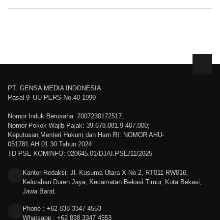
PT. GENSA MEDIA INDONESIA
Pasal 9–UU-PERS-No.40-1999
Nomor Induk Berusaha: 2007230172517;
Nomor Pokok Wajib Pajak: 39.678.081.9-407.000;
Keputusan Menteri Hukum dan Ham RI: NOMOR AHU-
051781.AH.01.30.Tahun 2024
TD PSE KOMINFO: 020645.01/DJAI.PSE/11/2025
Kantor Redaksi: Jl. Kusuma Utara X No 2, RT011 RW016,
Kelurahan Duren Jaya, Kecamatan Bekasi Timur, Kota Bekasi,
Jawa Barat.
Phone : +62 838 3347 4553
Whatsapp : +62 838 3347 4553