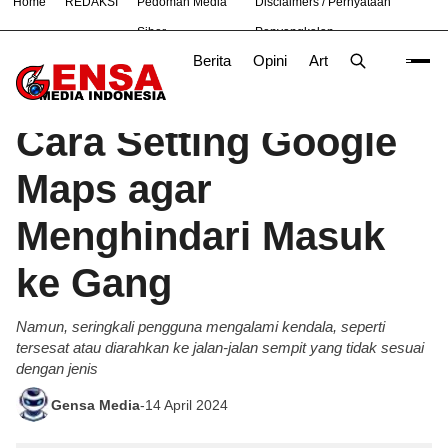
Home
REDAKSI
Pedoman Media
Disclaimers / Pernyataan
#
Bekasi
Bogor
Jakarta
Nasional
News
PTES
Siber
Penyangkalan
Berita
Opini
Artikel
Foto
Poli
Beranda
Teknologi
/
Cara Setting Google
Maps agar
Menghindari Masuk
ke Gang
Namun, seringkali pengguna mengalami kendala, seperti
tersesat atau diarahkan ke jalan-jalan sempit yang tidak sesuai
dengan jenis
Gensa Media
-
14 April 2024