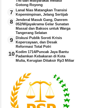
TNI dan Masyarakat melalui
Gotong Royong
Lanal Nias Matangkan Transisi
7
Kepemimpinan, Jelang Sertijab
Jenderal Masuk Gang, Danrem
8
052/Wijayakrama Gelar Sunatan
Massal dan Baksos untuk Warga
Tangerang Selatan
Diskusi Publik Soroti Krisis
9
Kepercayaan, dan Desak
Reformasi Total Polri
Kodim 1714/Puncak Jaya Bantu
10
Padamkan Kebakaran di Kota
Mulia, Kerugian Ditaksir Rp3 Miliar