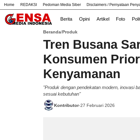
Home
REDAKSI
Pedoman Media Siber
Disclaimers / Pernyataan Pen
#
Bekasi
Cara
Ekonomi
Informasi
Berita
Opini
Artikel
Foto
Poli
Beranda
Produk
/
Tren Busana Sar
Konsumen Prior
Kenyamanan
"Produk dengan pendekatan modern, inovasi b
sesuai kebutuhan"
Kontributor
-
27 Februari 2026