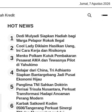
Jumat, 7 Agustus 2026
ah Kredit
HOT NEWS
Dedi Mulyadi Siapkan Hadiah bagi
1
Warga Pelapor Rokok Ilegal
Cool Lady Diklaim Hasilkan Uang,
2
Ini Cara Kerja dan Risikonya
Menko Polkam Kutuk Pembakaran
3
Pesawat AMA dan Tewasnya Pilot
di Yahukimo
Belajar dari China, Tri Adhianto
4
Siapkan Bantargebang Jadi Pusat
Ekonomi Hijau
Panglima TNI Sahkan Doktrin
5
Perisai Trisula Nusantara, Perkuat
Transformasi Hadapi Ancaman
Perang Modern
Karbak Satkowil Kodim
6
0506/Tangerang Perkuat Sinergi