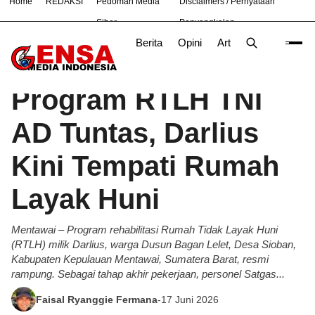
Home
REDAKSI
Pedoman Media
Disclaimers / Pernyataan
#
Bandung
Bekasi
Hukum
Nasional
News
Purw
Siber
Penyangkalan
Berita
Opini
Artikel
Foto
Poli
Beranda
Berita
/
Program RTLH TNI
AD Tuntas, Darlius
Kini Tempati Rumah
Layak Huni
Mentawai – Program rehabilitasi Rumah Tidak Layak Huni
(RTLH) milik Darlius, warga Dusun Bagan Lelet, Desa Sioban,
Kabupaten Kepulauan Mentawai, Sumatera Barat, resmi
rampung. Sebagai tahap akhir pekerjaan, personel Satgas...
Faisal Ryanggie Fermana
-
17 Juni 2026