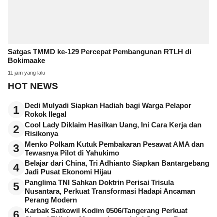
Satgas TMMD ke-129 Percepat Pembangunan RTLH di
Bokimaake
11 jam yang lalu
HOT NEWS
Dedi Mulyadi Siapkan Hadiah bagi Warga Pelapor
1
Rokok Ilegal
Cool Lady Diklaim Hasilkan Uang, Ini Cara Kerja dan
2
Risikonya
Menko Polkam Kutuk Pembakaran Pesawat AMA dan
3
Tewasnya Pilot di Yahukimo
Belajar dari China, Tri Adhianto Siapkan Bantargebang
4
Jadi Pusat Ekonomi Hijau
Panglima TNI Sahkan Doktrin Perisai Trisula
5
Nusantara, Perkuat Transformasi Hadapi Ancaman
Perang Modern
Karbak Satkowil Kodim 0506/Tangerang Perkuat
6