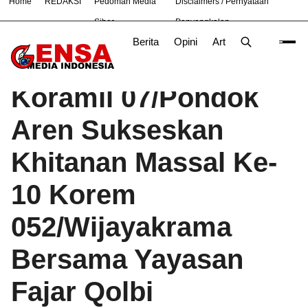
Home
REDAKSI
Pedoman Media
Disclaimers / Pernyataan
#
Bandung
Bekasi
Nasional
News
TNI
Siber
Penyangkalan
Berita
Opini
Artikel
Foto
Poli
Beranda
Berita
/
Koramil 07/Pondok
Aren Sukseskan
Khitanan Massal Ke-
10 Korem
052/Wijayakrama
Bersama Yayasan
Fajar Qolbi