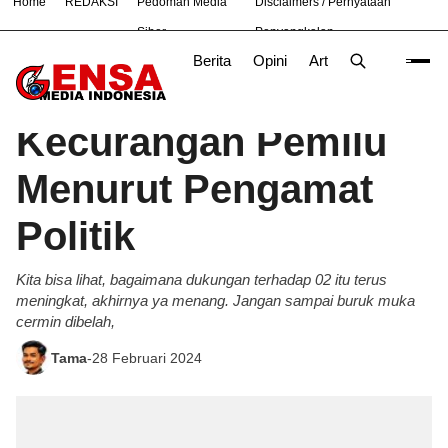
Home
REDAKSI
Pedoman Media
Disclaimers / Pernyataan
#
Bekasi
Hukum
Nasional
News
TNI
Siber
Penyangkalan
Berita
Opini
Artikel
Foto
Poli
Beranda
Opini
/
Kecurangan Pemilu
Menurut Pengamat
Politik
Kita bisa lihat, bagaimana dukungan terhadap 02 itu terus
meningkat, akhirnya ya menang. Jangan sampai buruk muka
cermin dibelah,
Tama
-
28 Februari 2024