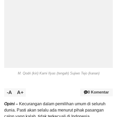
M. Qodri (kiri) Karni Ilyas (tengah) Sujiwo Tejo (kanan)
-A
A+
0 Komentar
Opini –
Kecurangan dalam pemilihan umum di seluruh
dunia. Pasti akan selalu ada menurut pihak pasangan
calon yang kalah, tidak terkecuali di Indonesia.