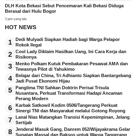
DLH Kota Bekasi Sebut Pencemaran Kali Bekasi Diduga
Berasal dari Hulu Bogor
3 jam yang lalu
HOT NEWS
Dedi Mulyadi Siapkan Hadiah bagi Warga Pelapor
1
Rokok Ilegal
Cool Lady Diklaim Hasilkan Uang, Ini Cara Kerja dan
2
Risikonya
Menko Polkam Kutuk Pembakaran Pesawat AMA dan
3
Tewasnya Pilot di Yahukimo
Belajar dari China, Tri Adhianto Siapkan Bantargebang
4
Jadi Pusat Ekonomi Hijau
Panglima TNI Sahkan Doktrin Perisai Trisula
5
Nusantara, Perkuat Transformasi Hadapi Ancaman
Perang Modern
Karbak Satkowil Kodim 0506/Tangerang Perkuat
6
Sinergi TNI dan Masyarakat melalui Gotong Royong
Lanal Nias Matangkan Transisi Kepemimpinan, Jelang
7
Sertijab
Jenderal Masuk Gang, Danrem 052/Wijayakrama Gelar
8
Sunatan Massal dan Baksos untuk Warga Tangerang