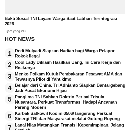
Bakti Sosial TNI Layani Warga Saat Latihan Terintegrasi
2026
3 jam yang lalu
HOT NEWS
Dedi Mulyadi Siapkan Hadiah bagi Warga Pelapor
1
Rokok Ilegal
Cool Lady Diklaim Hasilkan Uang, Ini Cara Kerja dan
2
Risikonya
Menko Polkam Kutuk Pembakaran Pesawat AMA dan
3
Tewasnya Pilot di Yahukimo
Belajar dari China, Tri Adhianto Siapkan Bantargebang
4
Jadi Pusat Ekonomi Hijau
Panglima TNI Sahkan Doktrin Perisai Trisula
5
Nusantara, Perkuat Transformasi Hadapi Ancaman
Perang Modern
Karbak Satkowil Kodim 0506/Tangerang Perkuat
6
Sinergi TNI dan Masyarakat melalui Gotong Royong
Lanal Nias Matangkan Transisi Kepemimpinan, Jelang
7