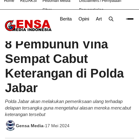
Home
REDAKSI
Pedoman Media
Disclaimers / Pernyataan
#
Bandung
Bekasi
Nasional
News
TNI
Siber
Penyangkalan
Berita
Opini
Artikel
Foto
Poli
Beranda
Berita
/
8 Pembunuh Vina
Sempat Cabut
Keterangan di Polda
Jabar
Polda Jabar akan melakukan pemeriksaan ulang terhadap
delapan tersangka guna mengetahui alasan mereka mencabut
keterangan tersebut
Gensa Media
-
17 Mei 2024